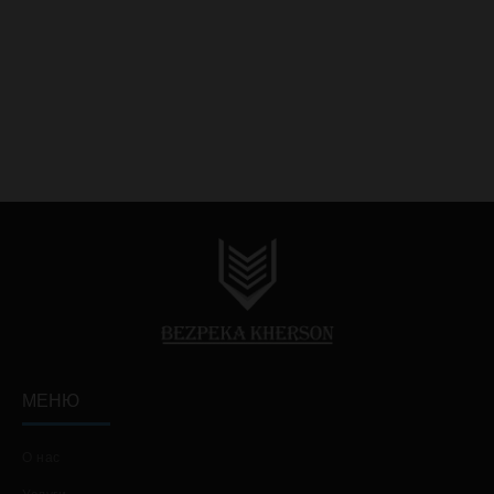
Херсоне.
U-Prox PIR Outdoor –
Беспроводной уличный датчик движения
Точное обнаружение угроз: U-Prox PIR
Outdoor— уличный цифровой пассивный
инфракрасный радиоканальный извещатель
с усовершенствованными алгоритмами
обнаружения движения, цифровой
температурной компенсацией для сенсоров
и системой защиты от…
Continue reading
МЕНЮ
О нас