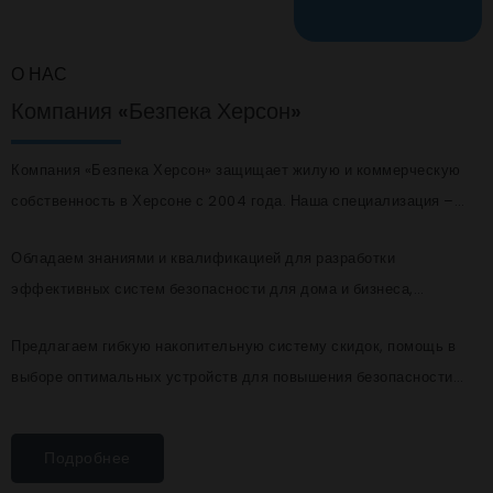
О НАС
Компания «Безпека Херсон»
Компания «Безпека Херсон» защищает жилую и коммерческую
собственность в Херсоне с 2004 года. Наша специализация –
проектирование, установка, ввод в эксплуатацию, модернизация
Обладаем знаниями и квалификацией для разработки
и техническое обслуживание современных систем безопасности
эффективных систем безопасности для дома и бизнеса,
любой сложности для квартир, частных домов, офисов,
внедрения инновационных технологий, установки качественного
магазинов, производств, государственных учреждений, сельских
Предлагаем гибкую накопительную систему скидок, помощь в
оборудования и программного обеспечения для реализации
хозяйств и др.
выборе оптимальных устройств для повышения безопасности
любых задач клиента.
вашей собственности, бесплатные консультации и гарантию на
выполненные работы.
Подробнее