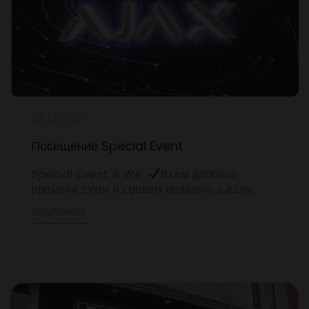
09.12.2021
Посещение Special Event
Special Event & We
Всем доброго
времени суток и совсем недавно, а если
быть точнее 2 декабря Ajax Systems
ПОДРОБНЕЕ
представили сразу несколько сильных
дополнений к беспроводным системам
безопасности и презентовали собственную
проводную технологию Fibra c одноименной
линейкой устройств и мы как представители
фирмы Ajax в южном регионе