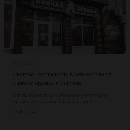
присутствовали на данном event.
Более
детально о новинках: Представители…
Continue reading
01.12.2021
Система безопасности в сети магазинов
«Пивная Кружка» в Херсоне
Хотим поделиться с вами результатом от
проделанной нами работы в городе
Николаев. С нашими постоянными
ПОДРОБНЕЕ
клиентами и хорошими друзьями
основателей сети магазинов «Пивная
Кружка» в Херсоне, соответственно «Суши