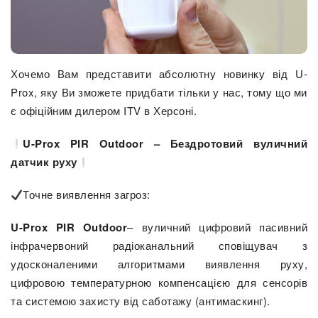
Хочемо Вам представити абсолютну новинку від U-
Prox, яку Ви зможете придбати тільки у нас, тому що ми
є офіційним дилером ITV в Херсоні.
U-Prox PIR Outdoor – Бездротовий вуличний
датчик руху
Точне виявлення загроз:
U-Prox PIR Outdoor
– вуличний цифровий пасивний
інфрачервоний радіоканальний сповіщувач з
удосконаленими алгоритмами виявлення руху,
цифровою температурною компенсацією для сенсорів
та системою захисту від саботажу (антимаскинг).